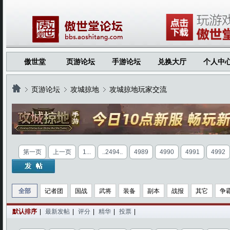
傲世堂
页游论坛
手游论坛
兑换大厅
个人中
页游论坛
攻城掠地
攻城掠地玩家交流
›
›
›
第一页
上一页
1...
..2494..
4989
4990
4991
4992
全部
记者团
国战
武将
装备
副本
战报
其它
争
默认排序
|
最新发帖
|
评分
|
精华
|
投票
|