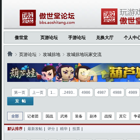
傲世堂
页游论坛
手游论坛
兑换大厅
个人中
页游论坛
攻城掠地
攻城掠地玩家交流
›
›
›
第一页
上一页
1...
..2493..
4986
4987
4988
4989
全部
记者团
国战
武将
装备
副本
战报
其它
争
默认排序
|
最新发帖
|
评分
|
精华
|
投票
|