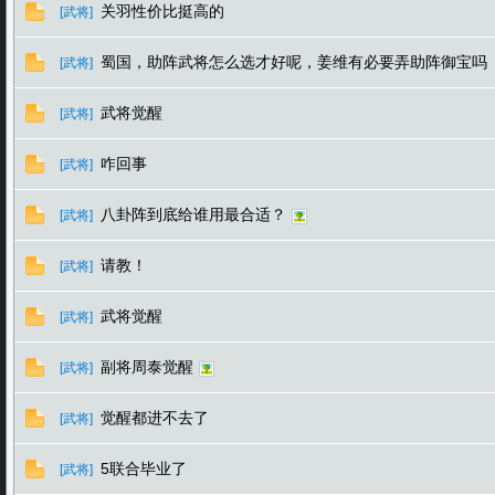
关羽性价比挺高的
[武将]
蜀国，助阵武将怎么选才好呢，姜维有必要弄助阵御宝吗
[武将]
武将觉醒
[武将]
咋回事
[武将]
八卦阵到底给谁用最合适？
[武将]
请教！
[武将]
武将觉醒
[武将]
副将周泰觉醒
[武将]
觉醒都进不去了
[武将]
5联合毕业了
[武将]