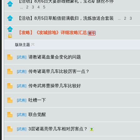
【活动】8月6日大宴群雄赠豪礼，宝石矿脉挖不停
...
2
3
4
5
【活动】8月5日草船借箭满载归，洗炼放送合套装
...
2
3
【攻略】《攻城掠地》详细攻略汇总
版块主题
请教诸葛血量会变化的问题
[武将]
传奇诸葛带几车比较厉害一点？
[武将]
传奇武将曹操带几车比较好
[武将]
吐槽一下
[武将]
联合觉醒
[武将]
3层诸葛亮带几车相对厉害点？
[武将]