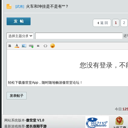
火车和坤挂是不是有**？
[武将]
返 回
1
2
还
轻松下载傲世堂App，随时随地畅游傲世堂论坛！
发表帖子
今日:
12
网站系统版本-
傲世堂 V1.0
最新游戏推荐-
悠长假期手游