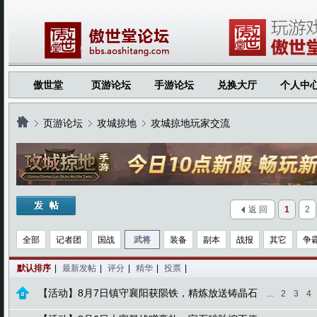
傲世堂
页游论坛
手游论坛
兑换大厅
个人中
页游论坛
攻城掠地
攻城掠地玩家交流
›
›
›
返 回
1
2
全部
记者团
国战
武将
装备
副本
战报
其它
争
默认排序
|
最新发帖
|
评分
|
精华
|
投票
|
【活动】8月7日镇守襄阳获陨铁，精炼放送铸晶石
...
2
3
4