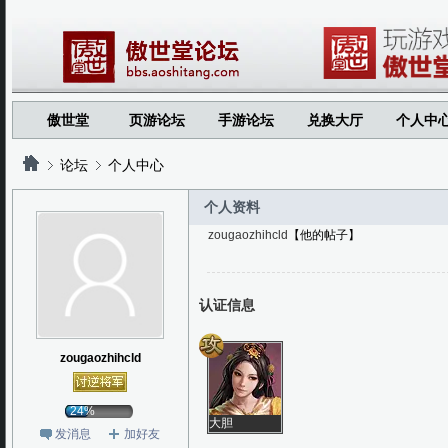
傲世堂
页游论坛
手游论坛
兑换大厅
个人中
论坛
个人中心
个人资料
zougaozhihcld
【他的帖子】
?
?
认证信息
zougaozhihcld
24%
大胆
发消息
加好友