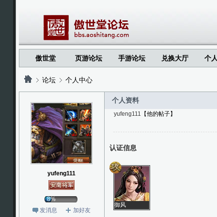
傲世堂
页游论坛
手游论坛
兑换大厅
个
论坛
个人中心
个人资料
yufeng111
【他的帖子】
?
?
认证信息
yufeng111
8%
御风
发消息
加好友