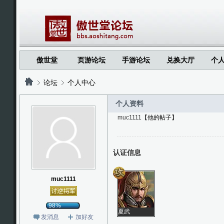
傲世堂
页游论坛
手游论坛
兑换大厅
个
论坛
个人中心
个人资料
muc1111
【他的帖子】
?
?
认证信息
muc1111
98%
夏武
发消息
加好友