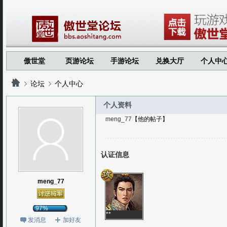
傲世堂
页游论坛
手游论坛
兑换大厅
个人中
论坛
个人中心
个人资料
meng_77
【他的帖子】
?
?
认证信息
meng_77
97%
**
发消息
加好友