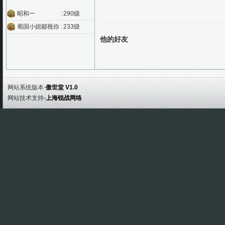
昭和一
|
290级
蜀国小妞鄙视你
|
233级
他的好友
网站系统版本-
傲世堂 V1.0
网站技术支持-
上海锐战网络