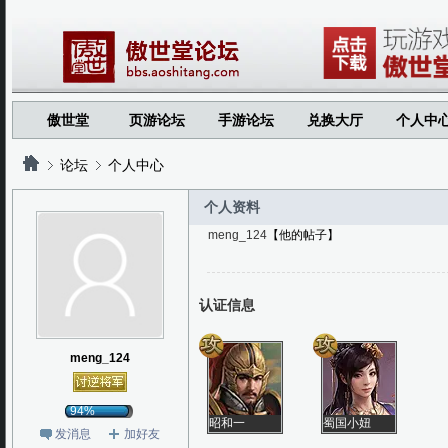
傲世堂
页游论坛
手游论坛
兑换大厅
个人中
论坛
个人中心
个人资料
meng_124
【他的帖子】
?
?
认证信息
meng_124
94%
昭和一
蜀国小妞
发消息
加好友
鄙视你