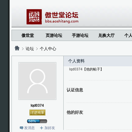
傲世堂
页游论坛
手游论坛
兑换大厅
个
论坛
个人中心
个人资料
lqd0374
【他的帖子】
?
?
认证信息
lqd0374
他的好友
58%
发消息
加好友