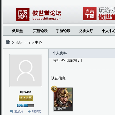
傲世堂
页游论坛
手游论坛
兑换大厅
个人中
论坛
个人中心
个人资料
lqd0345
【他的帖子】
?
?
认证信息
lqd0345
60%
集团军壹
发消息
加好友