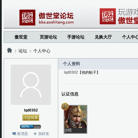
傲世堂
页游论坛
手游论坛
兑换大厅
个人中
论坛
个人中心
个人资料
lqd0302
【他的帖子】
?
?
认证信息
lqd0302
60%
沙田
发消息
加好友