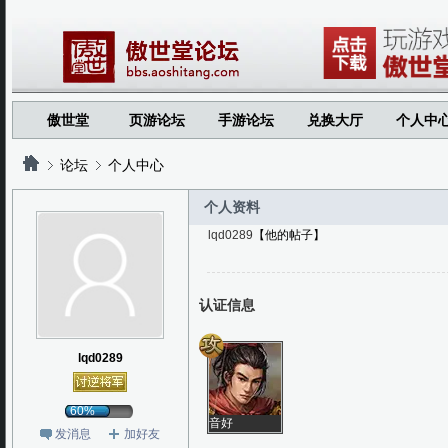
傲世堂
页游论坛
手游论坛
兑换大厅
个人中
论坛
个人中心
个人资料
lqd0289
【他的帖子】
?
?
认证信息
lqd0289
60%
音好
发消息
加好友