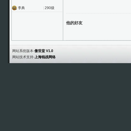
李典
|
290级
他的好友
网站系统版本-
傲世堂 V1.0
网站技术支持-
上海锐战网络