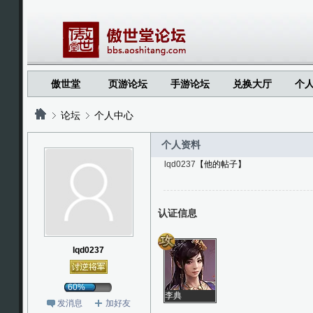
傲世堂
页游论坛
手游论坛
兑换大厅
个
论坛
个人中心
个人资料
lqd0237
【他的帖子】
?
?
认证信息
lqd0237
60%
李典
发消息
加好友