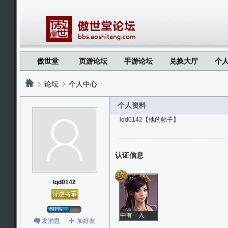
傲世堂
页游论坛
手游论坛
兑换大厅
个
论坛
个人中心
个人资料
lqd0142
【他的帖子】
?
?
认证信息
lqd0142
60%
中有一人
发消息
加好友
字太真