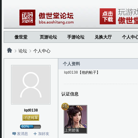
傲世堂
页游论坛
手游论坛
兑换大厅
个人中
论坛
个人中心
个人资料
lqd0138
【他的帖子】
?
?
认证信息
lqd0138
60%
上穷碧落
发消息
加好友
下黄泉