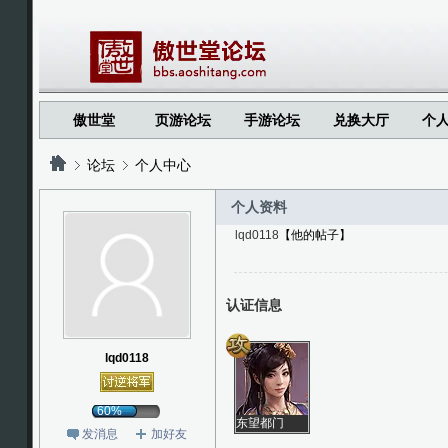
傲世堂
页游论坛
手游论坛
兑换大厅
个
论坛
个人中心
个人资料
lqd0118
【他的帖子】
?
?
认证信息
lqd0118
60%
东望都门
发消息
加好友
信马归