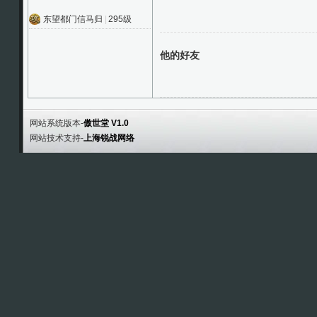
东望都门信马归
|
295级
他的好友
网站系统版本-
傲世堂 V1.0
网站技术支持-
上海锐战网络