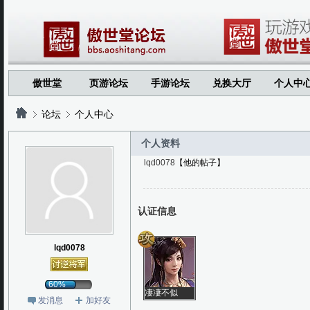
傲世堂
页游论坛
手游论坛
兑换大厅
个人中
论坛
个人中心
个人资料
lqd0078
【他的帖子】
?
?
认证信息
lqd0078
60%
凄凄不似
发消息
加好友
向前声