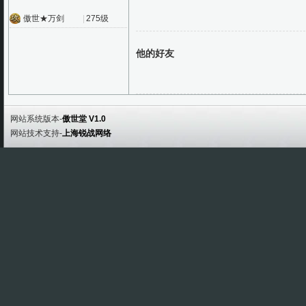
傲世★万剑
|
275级
他的好友
网站系统版本-
傲世堂 V1.0
网站技术支持-
上海锐战网络