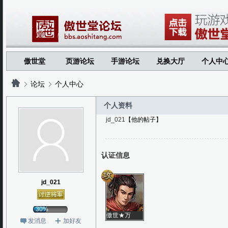
傲世堂
页游论坛
手游论坛
兑换大厅
个人中
论坛
个人中心
个人资料
jd_021
【他的帖子】
?
?
认证信息
jd_021
30%
傲世★万
发消息
加好友
剑