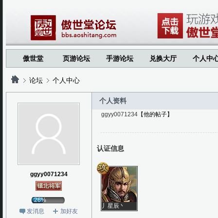
傲世堂
页游论坛
手游论坛
兑换大厅
个人中
论坛
个人中心
个人资料
ggyy0071234
【他的帖子】
?
?
认证信息
ggyy0071234
26%
丿星辰丶
发消息
加好友
云飞