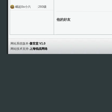
崛起0o小六
|
293级
他的好友
网站系统版本-
傲世堂 V1.0
网站技术支持-
上海锐战网络