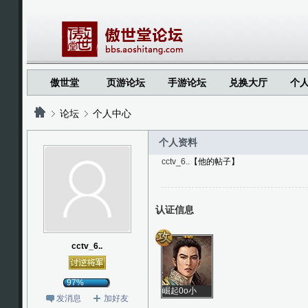
傲世堂
页游论坛
手游论坛
兑换大厅
个
论坛
个人中心
个人资料
cctv_6..
【他的帖子】
?
?
认证信息
cctv_6..
97%
崛起0o小
发消息
加好友
六