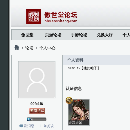
傲世堂
页游论坛
手游论坛
兑换大厅
个
论坛
个人中心
个人资料
90fc1f6
【他的帖子】
?
?
认证信息
90fc1f6
6%
※武※曌
发消息
加好友
※