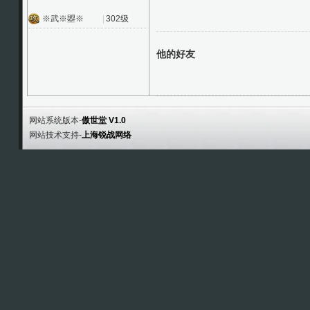
※武※曌※
|
302级
他的好友
网站系统版本-
傲世堂 V1.0
网站技术支持-
上海锐战网络