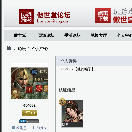
傲世堂
页游论坛
手游论坛
兑换大厅
个人中
论坛
个人中心
个人资料
654082
【他的帖子】
?
?
认证信息
654082
24%
赵龙
发消息
加好友