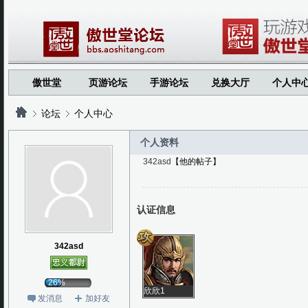
傲世堂
页游论坛
手游论坛
兑换大厅
个人中
论坛
个人中心
个人资料
342asd
【他的帖子】
?
?
认证信息
342asd
26%
欣欣1
发消息
加好友