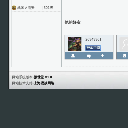
战国メ雨安
|
301级
他的好友
26343361
网站系统版本-
傲世堂 V1.0
网站技术支持-
上海锐战网络