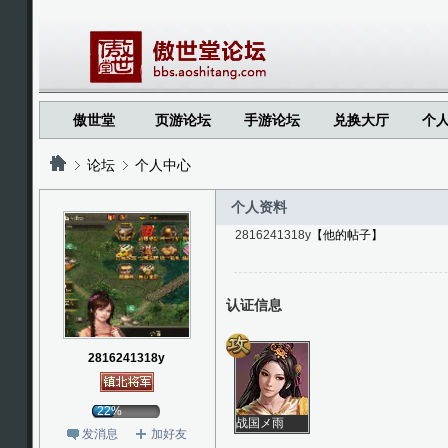
傲世堂
页游论坛
手游论坛
兑换大厅
个
论坛
个人中心
个人资料
2816241318y
【他的帖子】
?
?
认证信息
2816241318y
22%
战国メ雨
发消息
加好友
安