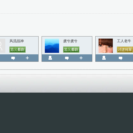
风流战神
虞兮虞兮
工人老牛