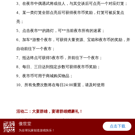
3、在夜市中偶遇武将或佳人，与其交谈后可点亮一个对应灯笼；
4、某一类灯笼全部点亮后可获得夜市币奖励，灯笼可被反复点
亮；
5、点击夜市**的路灯，可**当前夜市所有的迷雾；
6、加车*游整个夜市，可获得大量资源、宝箱和夜市币的奖励，并
自动前往下一个夜市；
7、抵达终点可获得5夜市币，并前往下一个夜市；
8、每日、三日达到指定步数可获得夜市币奖励；
9、夜市币可用于商城购买物品；
10、所有免费次数将在每日24:00重置，请及时使用
活动二：大宴群雄，宴请群雄赠豪礼！
活动范围：7月24日（含）之前所有服
傲世堂
点击下载
活动时间：7月31日23:10至8月2日23:00
为全球玩家创造游戏快乐！