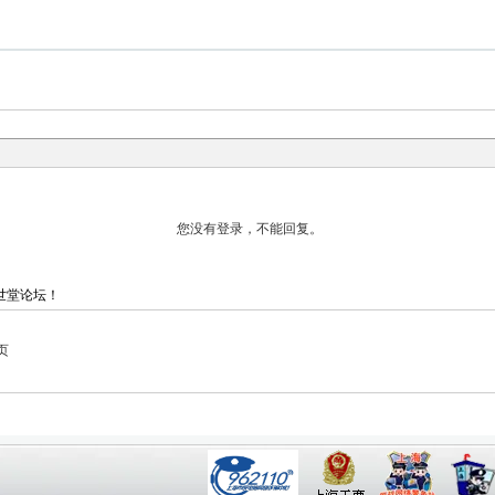
世堂论坛！
页