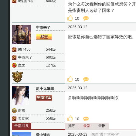
o难舍*鸡o
|
600级
为什么每次看到你的回复就想笑？开
是指责别人选错了国家？
10
2025-03-12
牛市来了
应该是你自己选错了国家导致的吧。
987456
|
544级
牛市来了
|
600级
魔龙
|
127级
10
2025-03-12
两小无嫌猜
杀啊啊啊啊啊啊啊啊啊啊杀
南衣
|
256级
美食家
|
558级
10
全部回复
排序
:
最新
|
最旧
2025-03-13
来自"傲世堂APP"
雪中漫步