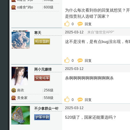
o难舍*鸡o
|
600级
为什么每次看到你的回复就想笑？开
是指责别人选错了国家？
0
回复
2025-03-12
来自"傲世堂APP"
寒天
这不是没有，是有点bug没出现，有
0
回复
2025-03-12
两小无嫌猜
杀啊啊啊啊啊啊啊啊啊啊杀
南衣
|
256级
美食家
|
558级
0
回复
2025-03-12
不少拿群众一针
520级了，国家还能重选吗？