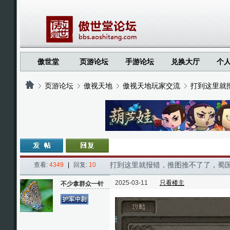
傲世堂
页游论坛
手游论坛
兑换大厅
个
页游论坛
傲视天地
傲视天地玩家交流
打到这里就
›
›
›
›
打到这里就报错，推图推不了了，蜀
查看:
4349
|
回复:
10
2025-03-11
只看楼主
不少拿群众一针