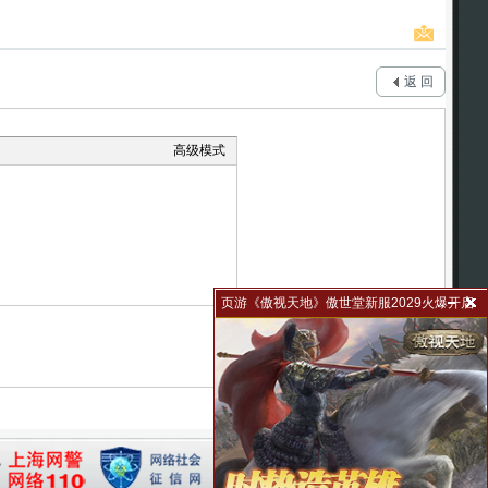
返 回
高级模式
页游《傲视天地》傲世堂新服2029火爆开启
31010102002502