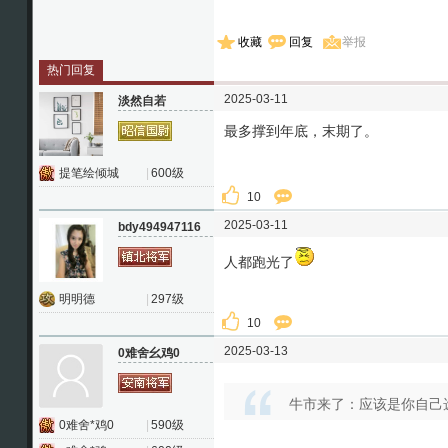
收藏
回复
举报
热门回复
2025-03-11
淡然自若
最多撑到年底，末期了。
提笔绘倾城
|
600级
10
2025-03-11
bdy494947116
人都跑光了
明明德
|
297级
10
2025-03-13
0难舍幺鸡0
牛市来了：应该是你自己
0难舍*鸡0
|
590级