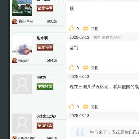
顶
我心飞翔
|
600级
0
回复
2025-03-13
来自"傲世堂APP"
炮水啊
鉴到
wujian
|
594级
0
回复
2025-03-13
hhtzy
现在三国几乎没区别，看其他国的战
0
回复
2025-03-13
0难舍幺鸡0
牛市来了：应该是你自己
0难舍*鸡0
|
590级