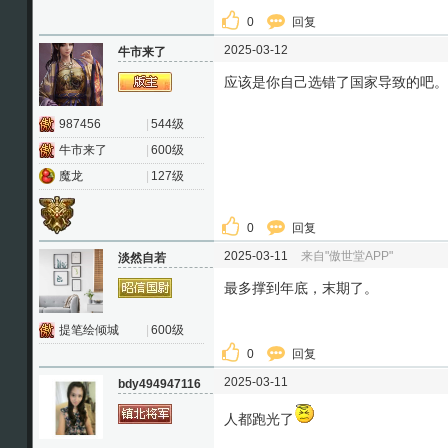
0
回复
2025-03-12
牛市来了
应该是你自己选错了国家导致的吧。
987456
|
544级
牛市来了
|
600级
魔龙
|
127级
0
回复
2025-03-11
来自"傲世堂APP"
淡然自若
最多撑到年底，末期了。
提笔绘倾城
|
600级
0
回复
2025-03-11
bdy494947116
人都跑光了