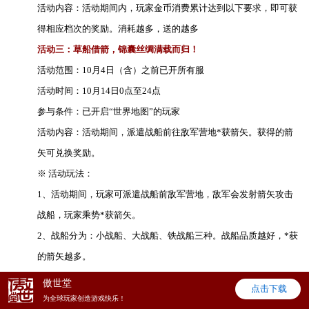
活动内容：活动期间内，玩家金币消费累计达到以下要求，即可获
得相应档次的奖励。消耗越多，送的越多
活动三：草船借箭，锦囊丝绸满载而归！
活动范围：10月4日（含）之前已开所有服
活动时间：10月14日0点至24点
参与条件：已开启“世界地图”的玩家
活动内容：活动期间，派遣战船前往敌军营地*获箭矢。获得的箭
矢可兑换奖励。
※ 活动玩法：
1、活动期间，玩家可派遣战船前敌军营地，敌军会发射箭矢攻击
战船，玩家乘势*获箭矢。
2、战船分为：小战船、大战船、铁战船三种。战船品质越好，*获
的箭矢越多。
3、敌军营地分为上、中、下游三路，玩家任选一路前往敌军营地*
傲世堂
点击下载
获箭矢。
为全球玩家创造游戏快乐！