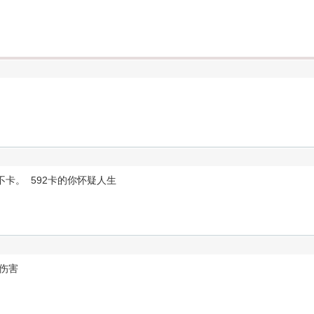
0不卡。 592卡的你怀疑人生
伤害