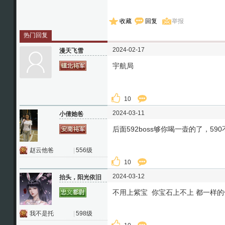
收藏
回复
举报
热门回复
2024-02-17
漫天飞雪
宇航局
10
2024-03-11
小倩她爸
后面592boss够你喝一壶的了，59
赵云他爸
|
556级
10
2024-03-12
抬头，阳光依旧
不用上紫宝 你宝石上不上 都一样的
我不是托
|
598级