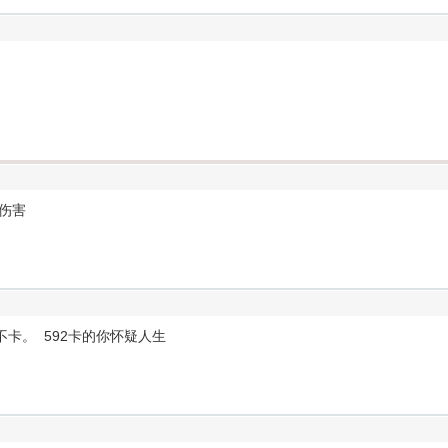
伤害
0不卡。 592卡的你怀疑人生