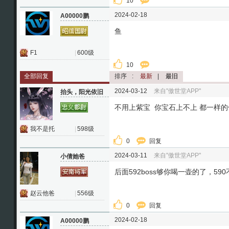
10
2024-02-18
A00000鹏
鱼
F1
|
600级
10
全部回复
排序
:
最新
|
最旧
2024-03-12
来自"傲世堂APP"
抬头，阳光依旧
不用上紫宝 你宝石上不上 都一样的
我不是托
|
598级
0
回复
2024-03-11
来自"傲世堂APP"
小倩她爸
后面592boss够你喝一壶的了，59
赵云他爸
|
556级
0
回复
2024-02-18
A00000鹏