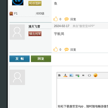
鱼
F1
|
600级
0
回复
2024-02-17
来自"傲世堂APP"
漫天飞雪
宇航局
0
回复
轻松下载傲世堂App，随时随地畅游傲