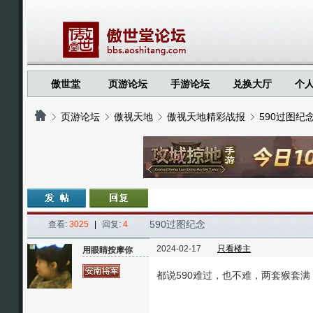
傲世堂
页游论坛
手游论坛
兑换大厅
个
页游论坛
傲视天地
傲视天地精彩战报
590过图纪
›
›
›
›
590过图纪念
查看:
3025
|
回复:
4
2024-02-17
只看楼主
用眼睛按摩你
都说590难过，也不难，两套猴套满