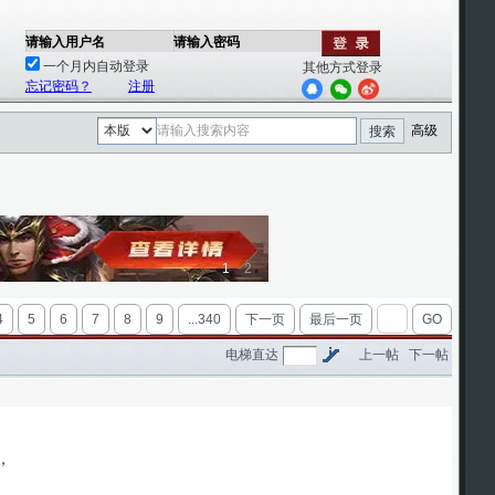
请输入用户名
请输入密码
一个月内自动登录
其他方式登录
忘记密码？
注册
高级
搜索
1
2
4
5
6
7
8
9
...340
下一页
最后一页
GO
电梯直达
上一帖
下一帖
，