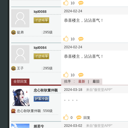
10
2024-02-24
lqd0088
恭喜楼主，沾沾喜气！
徒弟
|
295级
10
2024-02-24
lqd0084
恭喜楼主，沾沾喜气！
王子
|
295级
10
全部回复
排序
:
最新
|
最旧
2024-03-18
来自"傲世堂APP"
忠心耿耿董仲颖
。。。。
忠心耿耿董仲颖
|
556级
0
回复
2024-03-02
来自"傲世堂APP"
姬若兮