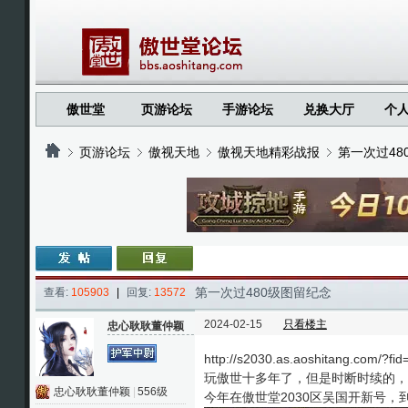
傲世堂
页游论坛
手游论坛
兑换大厅
个
页游论坛
傲视天地
傲视天地精彩战报
第一次过48
›
›
›
›
第一次过480级图留纪念
查看:
105903
|
回复:
13572
2024-02-15
只看楼主
忠心耿耿董仲颖
http://s2030.as.aoshitang.com/?
玩傲世十多年了，但是时断时续的，
忠心耿耿董仲颖
|
556级
今年在傲世堂2030区吴国开新号，