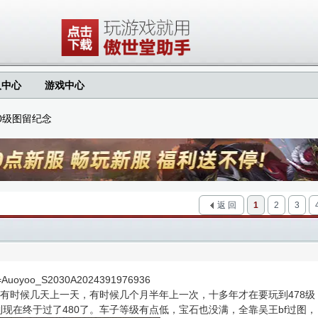
人中心
游戏中心
0级图留纪念
返 回
1
2
3
fid=Auoyoo_S2030A2024391976936
有时候几天上一天，有时候几个月半年上一次，十多年才在要玩到478级
到现在终于过了480了。车子等级有点低，宝石也没满，全靠吴王bf过图，