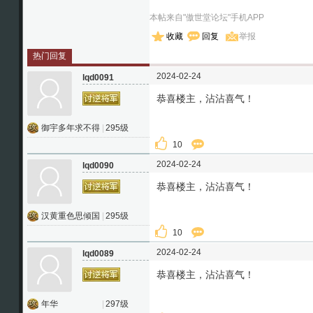
本帖来自"傲世堂论坛"手机APP
收藏
回复
举报
热门回复
2024-02-24
lqd0091
恭喜楼主，沾沾喜气！
御宇多年求不得
|
295级
10
2024-02-24
lqd0090
恭喜楼主，沾沾喜气！
汉黄重色思倾国
|
295级
10
2024-02-24
lqd0089
恭喜楼主，沾沾喜气！
年华
|
297级