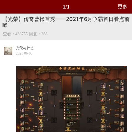
1/1
更多
【光荣】传奇曹操首秀——2021年6月争霸首日看点前
瞻
查看：436755
回复：288
光荣与梦想
2021-06-03