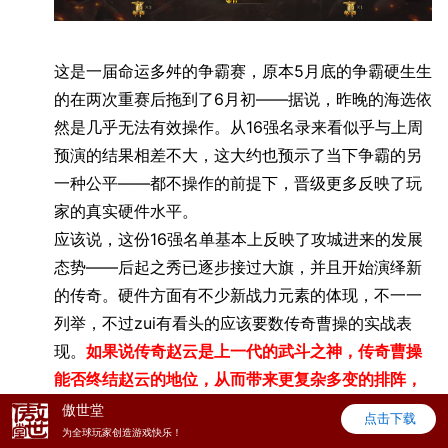
这是一届命运多舛的争霸赛，原本5月底的争霸硬生生
的在两次重赛后拖到了6月初——据说，昨晚的海选依
然是几乎无法有效操作。从16强名录来看似乎与上周
预演的结果相差不大，这大约也预示了当下争霸的另
一种公平——都不操作的前提下，晋级更多反映了玩
家的真实硬件水平。
应该说，这份16强名单基本上反映了攻城进来的发展
态势——后起之秀已逐步接过大旗，并且开始演绎新
的传奇。硬件方面有不少新战力元素的体现，不一一
列举，不过zui有看头的应该要数传奇曹操的实战表
现。
如果说传奇赵云是上一代的武斗之神，传奇曹操
能否终结赵云的地位，从而带来更复杂多变的排阵，
一切都有待于今晚的首秀检验。
傲世堂
点击下载
由于离开赛只有几个小时了，长话短说，按惯例预测
为全球玩家创造游戏快乐！