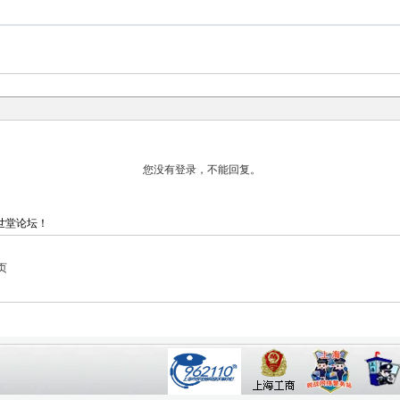
世堂论坛！
页