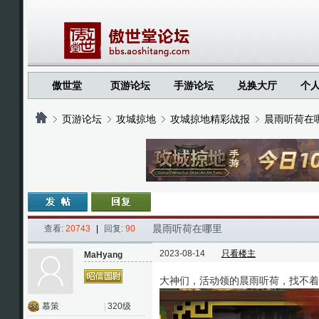
傲世堂
页游论坛
手游论坛
兑换大厅
个
页游论坛
攻城掠地
攻城掠地精彩战报
晨雨听荷在
›
›
›
›
晨雨听荷在哪里
查看:
20743
|
回复:
90
2023-08-14
只看楼主
MaHyang
大神们，活动领的晨雨听荷，找不着
慕策
|
320级