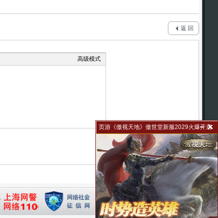
返 回
高级模式
页游《傲视天地》傲世堂新服2029火爆开启
31010102002502