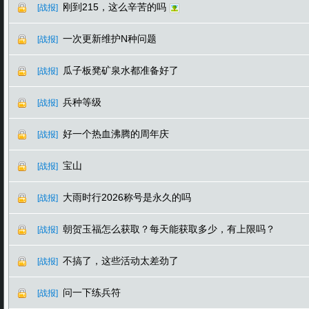
刚到215，这么辛苦的吗
[战报]
一次更新维护N种问题
[战报]
瓜子板凳矿泉水都准备好了
[战报]
兵种等级
[战报]
好一个热血沸腾的周年庆
[战报]
宝山
[战报]
大雨时行2026称号是永久的吗
[战报]
朝贺玉福怎么获取？每天能获取多少，有上限吗？
[战报]
不搞了，这些活动太差劲了
[战报]
问一下练兵符
[战报]