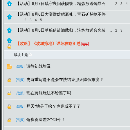
【活动】8月7日镇守襄阳获陨铁，精炼放送铸晶石
...
2
3
4
【活动】8月6日大宴群雄赠豪礼，宝石矿脉挖不停
...
2
3
4
5
【活动】8月5日草船借箭满载归，洗炼放送合套装
...
2
3
【攻略】《攻城掠地》详细攻略汇总
版块主题
请教初战埃及
[战报]
史诗重写是不是会在快结束那天降低难度？
[战报]
现在跨服玩法不给整了吗
[战报]
拜天*地是干啥？也完成不了了
[战报]
铜雀春深差2个组件！
[战报]