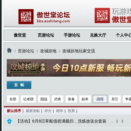
傲世堂
页游论坛
手游论坛
兑换大厅
个人中
页游论坛
攻城掠地
攻城掠地玩家交流
›
›
›
全部
记者团
国战
武将
装备
副本
战报
其它
争
默认排序
|
最新发帖
|
评分
|
精华
|
投票
|
【活动】8月8日草船借箭满载归，洗炼放送合套装
...
2
3