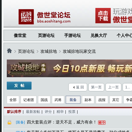
傲世堂
页游论坛
手游论坛
兑换大厅
个人中
页游论坛
攻城掠地
攻城掠地玩家交流
›
›
›
返 回
第一页
上一页
1...
全部
记者团
国战
武将
装备
副本
战报
其它
争
默认排序
|
最新发帖
|
评分
|
精华
|
投票
|
四大套装点评：逆天不足，威力有余！
[装备]