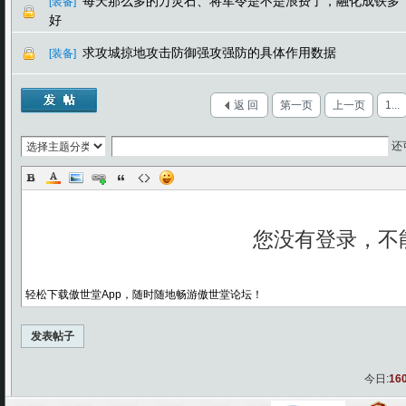
每天那么多的万灵石、将军令是不是浪费了，融化成铁多
[装备]
好
求攻城掠地攻击防御强攻强防的具体作用数据
[装备]
返 回
第一页
上一页
1...
还
轻松下载傲世堂App，随时随地畅游傲世堂论坛！
发表帖子
今日:
16