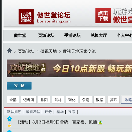
傲世堂
页游论坛
手游论坛
兑换大厅
个人中
页游论坛
傲视天地
傲视天地玩家交流
›
›
›
全部
记者团
推图
武将
强化
争霸
数据
其它
攻略
默认排序
|
最新发帖
|
评分
|
精华
|
投票
|
【活动】8月3日-8月9日雪橇、百家宴、抓捕