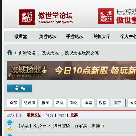
傲世堂
页游论坛
手游论坛
兑换大厅
个人中
页游论坛
傲视天地
傲视天地玩家交流
›
›
›
全部
记者团
推图
武将
强化
争霸
数据
其它
攻
默认排序
|
最新发帖
|
评分
|
精华
|
投票
|
【活动】8月3日-8月9日雪橇、百家宴、抓捕