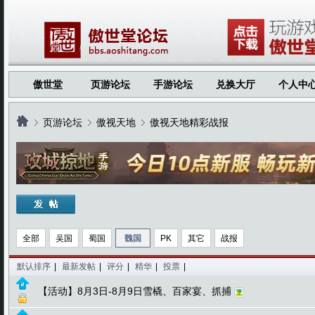
傲世堂
页游论坛
手游论坛
兑换大厅
个人中
页游论坛
傲视天地
傲视天地精彩战报
›
›
›
全部
吴国
蜀国
魏国
PK
其它
战报
默认排序
|
最新发帖
|
评分
|
精华
|
投票
|
【活动】8月3日-8月9日雪橇、百家宴、抓捕