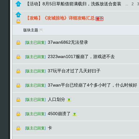
【活动】8月5日草船借箭满载归，洗炼放送合套装
...
2
【攻略】《攻城掠地》详细攻略汇总
版块主题
37wan6862无法登录
[
版主已回复
]
2323wan1017服崩了，游戏进不去
[
版主已回复
]
37玩平台才过了几天好曰子
[
版主已回复
]
37wan平台已经崩了4个多小时了，什么时候好
[
版主已回复
]
人口划分
[
版主已回复
]
4500崩溃了
[
版主已回复
]
卡
[
版主已回复
]