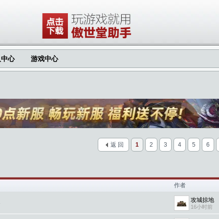
人中心
游戏中心
返 回
1
2
3
4
5
6
作者
攻城掠地
3
16小时前