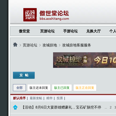
傲世堂
页游论坛
手游论坛
兑换大厅
个
页游论坛
攻城掠地
攻城掠地客服服务
›
›
›
全部
版主还未回复
版主已回复
版主正在回复
默认排序
|
最新发帖
|
精华
|
投票
|
【活动】8月6日大宴群雄赠豪礼，宝石矿脉挖不停
...
2