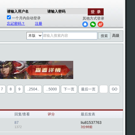
请输入用户名
请输入密码
一个月内自动登录
其他方式登录
忘记密码？
注册
高级
搜索
1
2
7
8
9
..2504..
...5000
下一页
最后一页
GO
回复/查看
评分
最后发表
87
liu81537763
1372
3分钟前