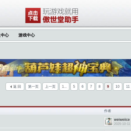
人中心
游戏中心
返 回
第一页
上一页
1...
5
6
7
8
9
10
11
作者
weiweiice
2025-10-11