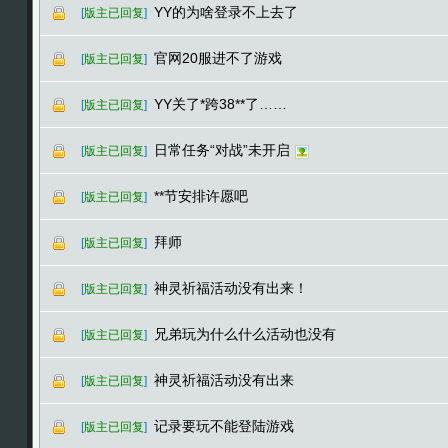
YY的为啥登录不上去了
[
版主已回复
]
官网20服进不了游戏
[
版主已回复
]
YY关了*跨38**了……
[
版主已回复
]
日常任务“对战”未开启
[
版主已回复
]
**节安排许愿吧
[
版主已回复
]
拜师
[
版主已回复
]
神灵祈福活动没有出来！
[
版主已回复
]
兄弟玩为什么什么活动也没有
[
版主已回复
]
神灵祈福活动没有出来
[
版主已回复
]
记录要玩不能登陆游戏
[
版主已回复
]