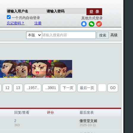
请输入用户名
请输入密码
一个月内自动登录
其他方式登录
忘记密码？
注册
高级
搜索
1
2
12
13
..1957..
...3901
下一页
最后一页
GO
回复/查看
评分
最后发表
2
傲世堂文姬
363
2025-10-11