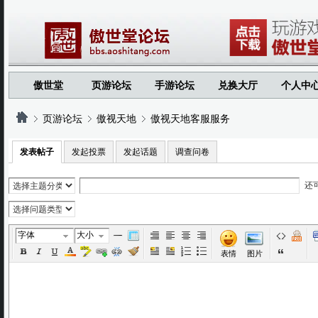
傲世堂
页游论坛
手游论坛
兑换大厅
个人中
页游论坛
傲视天地
傲视天地客服服务
发表帖子
发起投票
发起话题
调查问卷
›
›
›
还
字体
大小
表情
图片