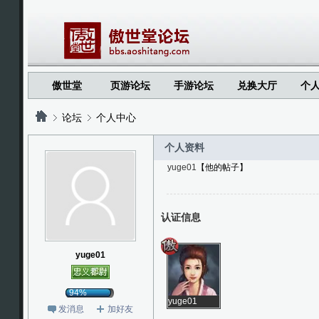
傲世堂
页游论坛
手游论坛
兑换大厅
个
论坛
个人中心
个人资料
yuge01
【他的帖子】
?
?
认证信息
yuge01
94%
yuge01
发消息
加好友