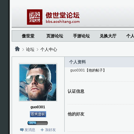
傲世堂
页游论坛
手游论坛
兑换大厅
个
论坛
个人中心
个人资料
guo0301
【他的帖子】
?
?
认证信息
guo0301
他的好友
36%
发消息
加好友