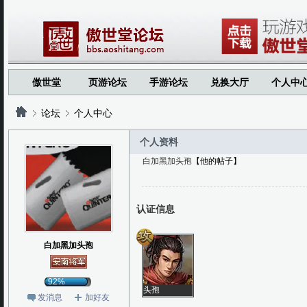
傲世堂
页游论坛
手游论坛
兑换大厅
个人中
论坛
个人中心
个人资料
白加黑加头孢
【他的帖子】
?
?
认证信息
白加黑加头孢
92%
头孢
发消息
加好友