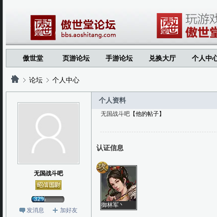
傲世堂
页游论坛
手游论坛
兑换大厅
个人中
论坛
个人中心
个人资料
无国战斗吧
【他的帖子】
?
?
认证信息
无国战斗吧
32%
御林军丶
发消息
加好友
戦歌