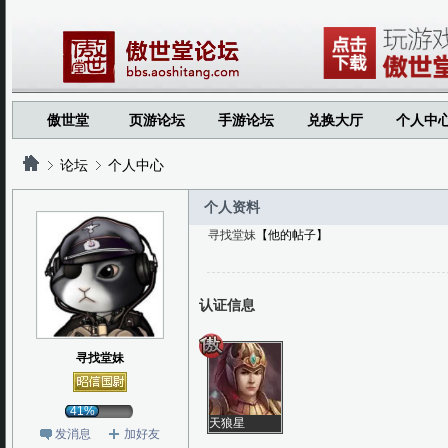
傲世堂
页游论坛
手游论坛
兑换大厅
个人中
论坛
个人中心
个人资料
寻找堂妹
【他的帖子】
?
?
认证信息
寻找堂妹
41%
天狼星
发消息
加好友