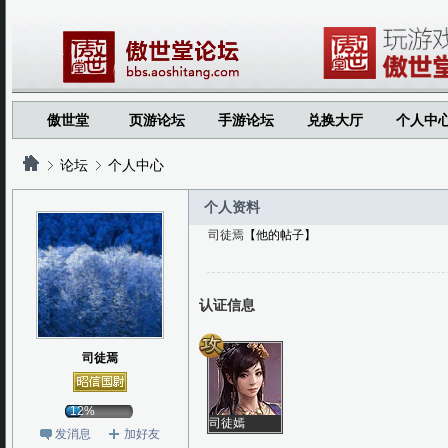
傲世堂
页游论坛
手游论坛
兑换大厅
个人中
论坛
个人中心
个人资料
司徒焉
【他的帖子】
?
?
认证信息
司徒焉
12%
司徒嫣
发消息
加好友