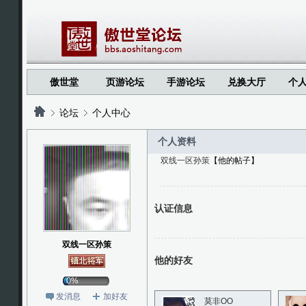
傲世堂
页游论坛
手游论坛
兑换大厅
个
论坛
个人中心
个人资料
双线一区孙策
【他的帖子】
?
?
认证信息
双线一区孙策
他的好友
0%
发消息
加好友
莫非OO