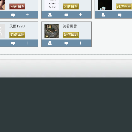
天雨1990
笑看風雲