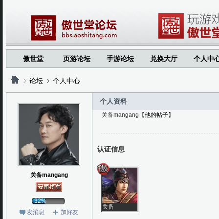
傲世堂
页游论坛
手游论坛
兑换大厅
个人中
论坛
个人中心
个人资料
关备mangang
【他的帖子】
?
?
认证信息
关备mangang
32%
关备
发消息
加好友