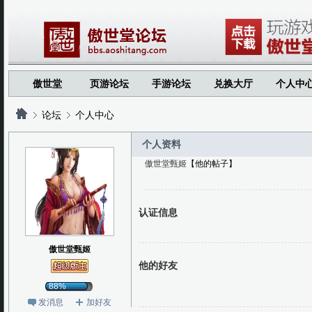
傲世堂
页游论坛
手游论坛
兑换大厅
个人中
论坛
个人中心
个人资料
傲世堂甄姬
【他的帖子】
?
?
认证信息
傲世堂甄姬
他的好友
88%
发消息
加好友