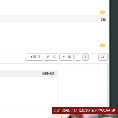
2楼
返 回
第一页
上一页
1
2
GO
高级模式
页游《傲视天地》傲世堂新服2029火爆开启