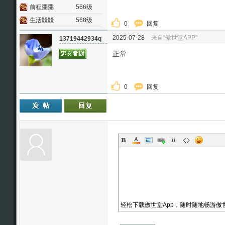
前程朤朤
|
566级
生活䲜䲜
|
568级
0
回复
2025-07-28
来自"傲世堂APP"
13719442934q
正常
0
回复
轻松下载傲世堂App，随时随地畅游傲