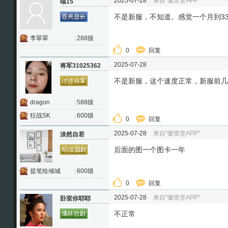
2025-07-28
来自"傲世堂APP"
喵15
不是新服，不知道。感觉一个月到3
李翠翠
|
288级
0
回复
2025-07-28
将军31025362
不是新服，这个速度正常，新服前几
dragon
|
588级
狂战SK
|
600级
0
回复
2025-07-28
来自"傲世堂APP"
淡然自若
后面的图一个图卡一年
提笔绘倾城
|
600级
0
回复
2025-07-28
来自"傲世堂APP"
卧室你耶耶
不正常