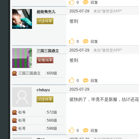
0
回复
2025-07-29
来自"傲世堂APP"
超能隽兜儿
签到
0
回复
2025-07-29
来自"傲世堂APP"
三国三国鼎立
签到
三国三国鼎立
|
600级
0
回复
2025-07-29
chduyu
挺快的了，毕竟不是新服，估计还花
杜爷
|
572级
杜哥
|
566级
杜哥
|
598级
0
回复