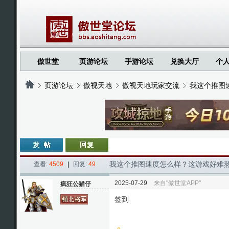
傲世堂
页游论坛
手游论坛
兑换大厅
个
页游论坛
傲视天地
傲视天地玩家交流
我这个推图
›
›
›
›
我这个推图速度怎么样？这游戏好难
查看:
4509
|
回复:
49
2025-07-29
来自"傲世堂APP"
疯狂公猫仔
签到