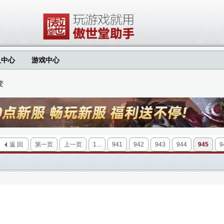
人中心
游戏中心
变
返 回
第一页
上一页
1...
941
942
943
944
945
9