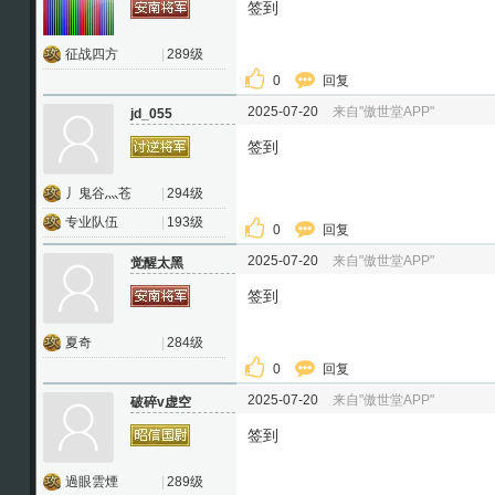
签到
征战四方
|
289级
0
回复
2025-07-20
来自"傲世堂APP"
jd_055
签到
丿鬼谷灬苍
|
294级
专业队伍
|
193级
0
回复
2025-07-20
来自"傲世堂APP"
觉醒太黑
签到
夏奇
|
284级
0
回复
2025-07-20
来自"傲世堂APP"
破碎v虚空
签到
過眼雲煙
|
289级