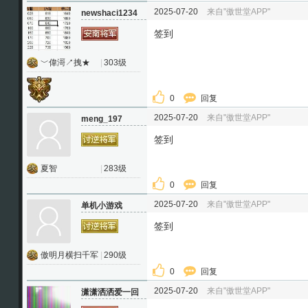
2025-07-20
来自"傲世堂APP"
newshaci1234
签到
﹀偉滒↗拽★
|
303级
0
回复
2025-07-20
来自"傲世堂APP"
meng_197
签到
夏智
|
283级
0
回复
2025-07-20
来自"傲世堂APP"
单机小游戏
签到
傲明月横扫千军
|
290级
0
回复
2025-07-20
来自"傲世堂APP"
潇潇洒洒爱一回