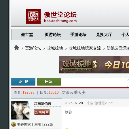
傲世堂
页游论坛
手游论坛
兑换大厅
个
页游论坛
攻城掠地
攻城掠地玩家交流
防浪云垂天
›
›
›
›
防浪云垂天变
查看:
192598
|
回复:
13510
2025-07-20
来自"傲世堂APP"
江东陆伯言
签到
书香世家丨周瑜
|
292级